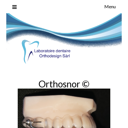
Menu
Laboratoire Dentaire ORTHODESIGN Sarl spécialiste en orthodonti
Laboratoire Dentaire
Genève
ORTHODESIGN Sarl
Orthosnor ©