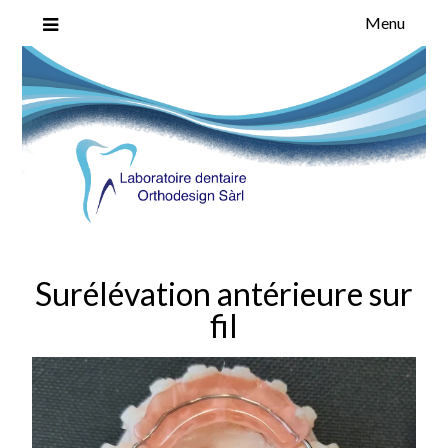
Menu
Laboratoire Dentaire ORTHODESIGN Sarl spécialiste en orthodonti
Laboratoire Dentaire
Genève
ORTHODESIGN Sarl
Surélévation antérieure sur
fil